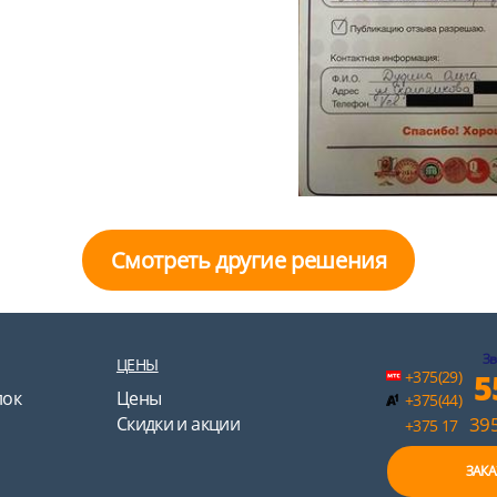
Смотреть другие решения
Зв
ЦЕНЫ
+375(29)
5
лок
Цены
+375(44)
Скидки и акции
395
+375 17
ЗАКА