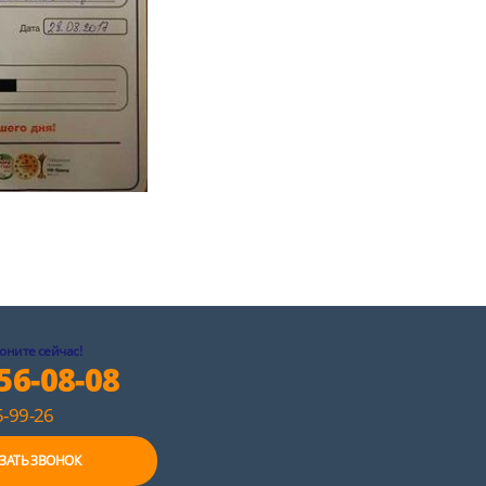
оните сейчас!
56-08-08
-99-26
ЗАТЬ ЗВОНОК