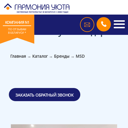
КОМПАНИЯ N1
MSD натяжные потолки, цены
и фото в Минске, потолок
бренда MSD купить недорого
ПО ОТЗЫВАМ
В БЕЛАРУСИ *
Главная
→
Каталог
→
Бренды
→
MSD
ЗАКАЗАТЬ ОБРАТНЫЙ ЗВОНОК