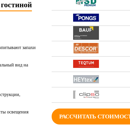
 гостиной
 впитывают запахи
чальный вид на
нструкции,
нты освещения
РАССЧИТАТЬ СТОИМОС