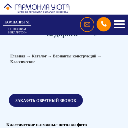
КОМПАНИЯ N1
Классические натяжные
потолки, цены и фото в Минске,
классический потолок купить
ПО ОТЗЫВАМ
недорого
В БЕЛАРУСИ *
Главная
→
Каталог
→
Варианты конструкций
→
Классические
ЗАКАЗАТЬ ОБРАТНЫЙ ЗВОНОК
Классические натяжные потолки фото