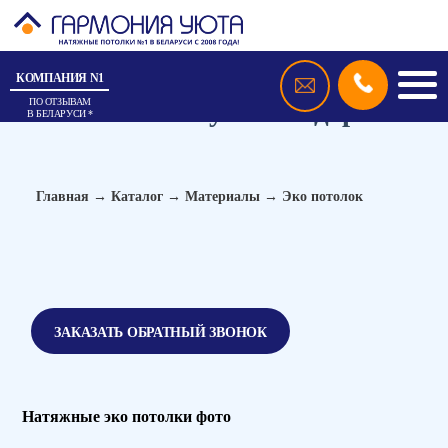
КОМПАНИЯ N1
Экологичные натяжные
потолки, цены и фото в Минске,
эко потолок купить недорого
ПО ОТЗЫВАМ
В БЕЛАРУСИ *
Главная
→
Каталог
→
Материалы
→
Эко потолок
ЗАКАЗАТЬ ОБРАТНЫЙ ЗВОНОК
Натяжные эко потолки фото